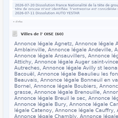
2026-07-20 Dissolution France Nationalité de la tête de gro
tête de groupe n\'est identifiée, l\'entreprise est considéré
plus précises sur la gouvernance de cette entreprise ? Je 
2026-07-11 Dissolution AUTO YESTAR
+ d'infos
Villes de l' OISE (60)
Annonce légale Agnetz, Annonce légale A
Amblainville, Annonce légale Andeville, 
Annonce légale Ansauvillers, Annonce lé
Attichy, Annonce légale Auger saint-vinc
Autreches, Annonce légale Avilly st leon
Bacouël, Annonce légale Beaulieu les fon
Beauvais, Annonce légale Bonneuil en va
Bornel, Annonce légale Boubiers, Annonc
grasse, Annonce légale Brenouille, Annon
Annonce légale Breuil le sec, Annonce léga
Annonce légale Bury, Annonce légale Ca
légale Catenoy, Annonce légale Cauffry,
Annonce légale Chambly, Annonce légale 