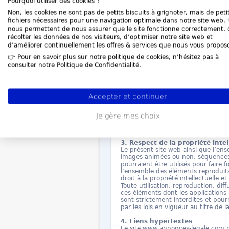
Pourquoi utiliser des cookies ?
Clic Formalités, Société par action
Non, les cookies ne sont pas de petits biscuits à grignoter, mais de peti
Commerce et des Sociétés de Paris 
fichiers nécessaires pour une navigation optimale dans notre site web. ✨
de Messine, 75008 Paris.
nous permettent de nous assurer que le site fonctionne correctement, 
Numéro SIRET : 513 623 272 000
récolter les données de nos visiteurs, d’optimiser notre site web et
Numéro de TVA intracommunautai
d’améliorer continuellement les offres & services que nous vous propos
Pour toute demande, veuillez nous 
👉 Pour en savoir plus sur notre politique de cookies, n’hésitez pas à
consulter notre Politique de Confidentialité.
par messagerie électronique: conta
par téléphone : +33 (0)1.87.44.7
Accepter et continuer
2. Hébergeur
Le site www.annonces-legale.com a 
13 rue Emile Zola 69002 LYON, im
Je gère mes choix
des Sociétés de Lyon et joignable p
04.20.88.01.94.
3. Respect de la propriété intel
Le présent site web ainsi que l’en
images animées ou non, séquences 
pourraient être utilisés pour faire
l’ensemble des éléments reproduits 
droit à la propriété intellectuelle e
Toute utilisation, reproduction, dif
ces éléments dont les applications 
sont strictement interdites et pourr
par les lois en vigueur au titre de la
4. Liens hypertextes
Le site www.annonces-legale.com p