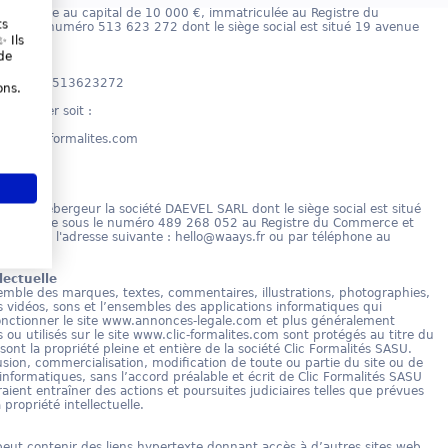
s simplifiée au capital de 10 000 €, immatriculée au Registre du
ts
sous le numéro 513 623 272 dont le siège social est situé 19 avenue
 Ils
de
61
re : FR93513623272
ons.
contacter soit :
ct@clic-formalites.com
1.39
pour hébergeur la société DAEVEL SARL dont le siège social est situé
matriculée sous le numéro 489 268 052 au Registre du Commerce et
ar mail à l'adresse suivante : hello@waays.fr ou par téléphone au
lectuelle
semble des marques, textes, commentaires, illustrations, photographies,
vidéos, sons et l’ensembles des applications informatiques qui
 fonctionner le site www.annonces-legale.com et plus généralement
ou utilisés sur le site www.clic-formalites.com sont protégés au titre du
t sont la propriété pleine et entière de la société Clic Formalités SASU.
fusion, commercialisation, modification de toute ou partie du site ou de
informatiques, sans l’accord préalable et écrit de Clic Formalités SASU
aient entraîner des actions et poursuites judiciaires telles que prévues
 propriété intellectuelle.
eut contenir des liens hypertexte donnant accès à d’autres sites web