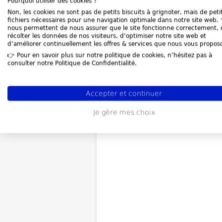
Pourquoi utiliser des cookies ?
Couturier
62510 Arques
Non, les cookies ne sont pas de petits biscuits à grignoter, mais de peti
890868136 RCS Boulogne 
fichiers nécessaires pour une navigation optimale dans notre site web. ✨
_____
nous permettent de nous assurer que le site fonctionne correctement, 
Aux termes d'une décision 
récolter les données de nos visiteurs, d’optimiser notre site web et
09/02/2025, l'AG Extraordinai
d’améliorer continuellement les offres & services que nous vous propos
de transférer le siège social de 
6 rue Paul Vaillant Coutur
👉 Pour en savoir plus sur notre politique de cookies, n’hésitez pas à
Arques à 1 B rue Julien Fard
consulter notre Politique de Confidentialité.
Arques à compter du 09/02/2
modifier en conséquence l'ar
statuts.
Mention en sera faite au RCS 
Accepter et continuer
Sur Mer
Je gère mes choix