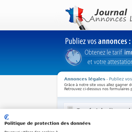
Annonces légales
- Publiez vo
Grâce à notre site vous allez gagner 
Retrouvez ci-dessous nos formulaires 
Transfert de siège socia
chateau groet
Politique de protection des données
SCI
au capital de 1000 eu
Siège social : 6 rue Paul V