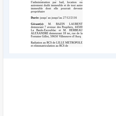
l\'administration par bail, location ou
autrement dudit immeuble et de tout autre
immeuble dont elle pourrait devenir
propriétaire
Durée:
jusqu' au jusqu\'au 27/12/2116
Gérant(s):
M. BAZIN LAURENT
demeurant 7 avenue des Peupliers, 44500
La Baule-Escoublac et M. HERBEAU
ALEXANDRE demeurant 18 ter, rue de la
Fontaine Gillot, 59650 Villeneuve d\'Ascq
Radiation au RCS de LILLE METROPOLE
et réimmatriculation au RCS de