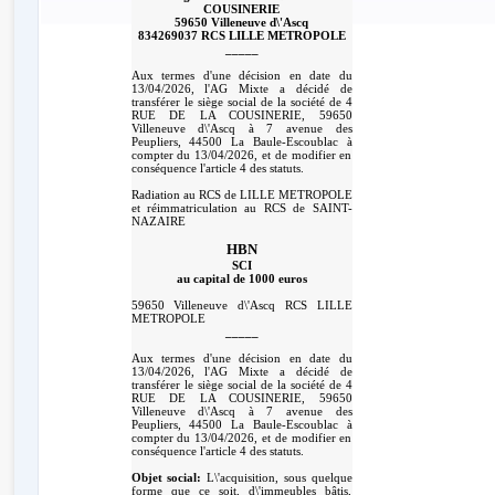
COUSINERIE
59650 Villeneuve d\'Ascq
834269037 RCS LILLE METROPOLE
_____
Aux termes d'une décision en date du
13/04/2026, l'AG Mixte a décidé de
transférer le siège social de la société de 4
RUE DE LA COUSINERIE, 59650
Villeneuve d\'Ascq à 7 avenue des
Peupliers, 44500 La Baule-Escoublac à
compter du 13/04/2026, et de modifier en
conséquence l'article 4 des statuts.
Radiation au RCS de LILLE METROPOLE
et réimmatriculation au RCS de SAINT-
NAZAIRE
HBN
SCI
au capital de 1000 euros
59650 Villeneuve d\'Ascq RCS LILLE
METROPOLE
_____
Aux termes d'une décision en date du
13/04/2026, l'AG Mixte a décidé de
transférer le siège social de la société de 4
RUE DE LA COUSINERIE, 59650
Villeneuve d\'Ascq à 7 avenue des
Peupliers, 44500 La Baule-Escoublac à
compter du 13/04/2026, et de modifier en
conséquence l'article 4 des statuts.
Objet social:
L\'acquisition, sous quelque
forme que ce soit, d\'immeubles bâtis,