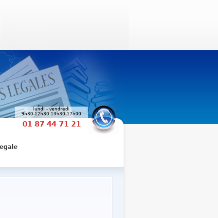
lundi - vendredi
9h30-12h30 13h30-17h00
01 87 44 71 21
egale