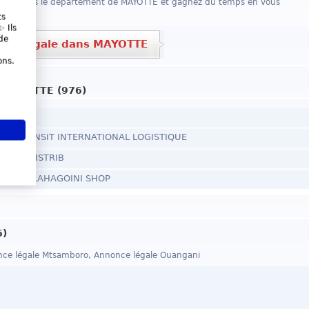
once
dans le département de MAYOTTE et gagnez du temps en vous
atives.
ts
 Ils
de
nce légale dans MAYOTTE
ons.
 MAYOTTE (976)
part
OREL TRANSIT INTERNATIONAL LOGISTIQUE
RL MAYDISTRIB
t social LAHAGOINI SHOP
6)
ce légale Mtsamboro, Annonce légale Ouangani