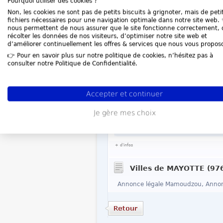
Pourquoi utiliser des cookies ?
Grâce à notre site
passez une ann
simplifiant les démarches administr
Non, les cookies ne sont pas de petits biscuits à grignoter, mais de peti
fichiers nécessaires pour une navigation optimale dans notre site web. ✨
nous permettent de nous assurer que le site fonctionne correctement, 
Je passe mon anno
récolter les données de nos visiteurs, d’optimiser notre site web et
d’améliorer continuellement les offres & services que nous vous propos
👉 Pour en savoir plus sur notre politique de cookies, n’hésitez pas à
consulter notre Politique de Confidentialité.
Dernières annonces de
2025-07-17 SAS - SASU Zak\' Ap
Accepter et continuer
2025-05-01 SAS - SASU SAS M
Je gère mes choix
2025-04-14 SARL - EURL - SELA
2021-12-13 Changement d'obje
+ d'infos
Villes de MAYOTTE (97
Annonce légale Mamoudzou, Annon