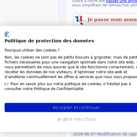
Grâce à notre site
passez une ann
vous simplifiant les démarches adm
Je passe mon anno
Dernières annonces du 
Politique de protection des données
Pourquoi utiliser des cookies ?
2026-07-23 SAS - SASU IMMOFL
Non, les cookies ne sont pas de petits biscuits à grignoter, mais de peti
2026-07-21 SCI - Société Civil
fichiers nécessaires pour une navigation optimale dans notre site web. ✨
nous permettent de nous assurer que le site fonctionne correctement, 
2026-07-15 SCI - Société Civile
récolter les données de nos visiteurs, d’optimiser notre site web et
d’améliorer continuellement les offres & services que nous vous propos
2026-07-12 Dissolution FAGUS
👉 Pour en savoir plus sur notre politique de cookies, n’hésitez pas à
2026-07-08 Liquidation TMR
consulter notre Politique de Confidentialité.
2026-06-23 Dissolution TMR
2026-06-19 SARL - EURL - SEL
Accepter et continuer
2026-06-19 SCI - Société Civile
Je gère mes choix
2026-06-13 SCI - Société Civil
2026-06-07 Modification de capi