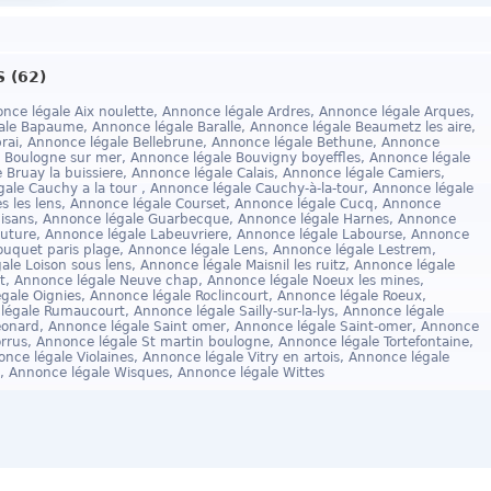
 (62)
nonce légale Aix noulette, Annonce légale Ardres, Annonce légale Arques,
ale Bapaume, Annonce légale Baralle, Annonce légale Beaumetz les aire,
rai, Annonce légale Bellebrune, Annonce légale Bethune, Annonce
le Boulogne sur mer, Annonce légale Bouvigny boyeffles, Annonce légale
 Bruay la buissiere, Annonce légale Calais, Annonce légale Camiers,
ale Cauchy a la tour , Annonce légale Cauchy-à-la-tour, Annonce légale
es les lens, Annonce légale Courset, Annonce légale Cucq, Annonce
uisans, Annonce légale Guarbecque, Annonce légale Harnes, Annonce
couture, Annonce légale Labeuvriere, Annonce légale Labourse, Annonce
touquet paris plage, Annonce légale Lens, Annonce légale Lestrem,
le Loison sous lens, Annonce légale Maisnil les ruitz, Annonce légale
t, Annonce légale Neuve chap, Annonce légale Noeux les mines,
gale Oignies, Annonce légale Roclincourt, Annonce légale Roeux,
égale Rumaucourt, Annonce légale Sailly-sur-la-lys, Annonce légale
leonard, Annonce légale Saint omer, Annonce légale Saint-omer, Annonce
rrus, Annonce légale St martin boulogne, Annonce légale Tortefontaine,
once légale Violaines, Annonce légale Vitry en artois, Annonce légale
 Annonce légale Wisques, Annonce légale Wittes