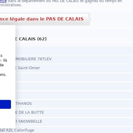
once
dans le département du PAS DE CALAIS et gagnez du temps en
inistratives.
nce légale dans le PAS DE CALAIS
PAS DE CALAIS (62)
UX
ts
e - SCM IMMOBILIERE 76TLEV
 Ils
de
 - SCM DK Saint-Omer
ons.
ARL EURL THANOS
 - SCM GIE DE LA BUTTE
e - SCM SCI SNOWBELLE
tal A2L Calorifuge