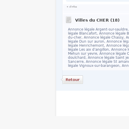
+ d'infos
Villes du CHER (18)
Annonce légale Argent-sur-sauldre
légale Blancafort, Annonce légale 
du-cher, Annonce légale Chassy, A
légale Dun sur auron, Annonce lég
légale Henrichemont, Annonce légal
légale Les aix d'angillon, Annonce 
Mehun sur yevre, Annonce légale O
doulchard, Annonce légale Saint je
Sancerre, Annonce légale St aman
légale Vignoux-sur-barangeon, Ann
Accueil
Contact
Mentions lég
Journal Annonces Légales © 2010 - 2026