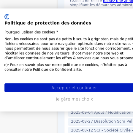
Grâce à notre site
passez une ann
simplifiant les démarches administr
Je passe mon anno
Politique de protection des données
Pourquoi utiliser des cookies ?
Dernières annonces du
Non, les cookies ne sont pas de petits biscuits à grignoter, mais de peti
fichiers nécessaires pour une navigation optimale dans notre site web. ✨
nous permettent de nous assurer que le site fonctionne correctement, 
2026-08-05 Dissolution LYS SAS
récolter les données de nos visiteurs, d’optimiser notre site web et
d’améliorer continuellement les offres & services que nous vous propos
2026-07-29 Changement d'objet 
👉 Pour en savoir plus sur notre politique de cookies, n’hésitez pas à
2026-07-11 Transfert de siège 
consulter notre Politique de Confidentialité.
2026-07-07 Ajout / Modification
2026-06-30 Dissolution BDF Exp
Accepter et continuer
2026-06-15 Transfert de siège s
Je gère mes choix
2026-05-29 SARL - EURL - SEL
2025-09-04 Ajout / Modification
2025-08-27 Dissolution Scm Pel
2025-08-12 SCI - Société Civile