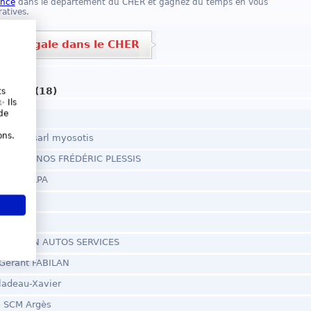
once
dans le département du CHER et gagnez du temps en vous
atives.
nce légale dans le CHER
 CHER (18)
ts
 Ils
de
ons.
social sarl myosotis
social PIANOS FRÉDÉRIC PLESSIS
 Gérant LPA
ertise
ocial 4A
ARL TALON AUTOS SERVICES
 Gérant FABILAN
ladeau-Xavier
 - SCM Argès