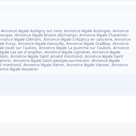
, Annonce légale Aubigny sur nere, Annonce légale Aubinges, Annonce
Bourges, Annonce légale Bruere allichamps, Annonce légale Charenton-
nnonce légale Clémont, Annonce légale Crézancy en sancerre, Annonce
ale Fussy, Annonce légale Genouilly, Annonce légale GraÃ§ay, Annonce
e Jouet sur l'aubois, Annonce légale La guerche sur l'aubois, Annonce
légale Les aix d’angillon, Annonce légale Lignieres, Annonce légale
izon, Annonce légale Saint amand montrond, Annonce légale Saint
anvrin, Annonce légale Saint-georges-sur-moulon, Annonce légale
d montrond, Annonce légale Vieron, Annonce légale Vierzon, Annonce
once légale Vouzeron
ales
CGV
Données personnnelles
Tarifs
Création d'ent
Paiement 