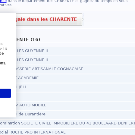
once
dans le département des CHARENTE et gagnez du temps en vous
atives.
nce légale dans les CHARENTE
s CHARENTE (16)
ts
 Ils
ocial SCI LES GUYENNE II
de
ocial SCI LES GUYENNE II
ons.
 social BRASSERIE ARTISANALE COGNACAISE
pital MAPE ACADEMIE
- SCM SCI JBLL
ST
ARL RENOV AUTO MOBILE
- SCM SCI de Durantière
nomination SOCIETE CIVILE IMMOBILIERE DU 41 BOULEVARD DENFE
 social ROCHE PRO INTERNATIONAL