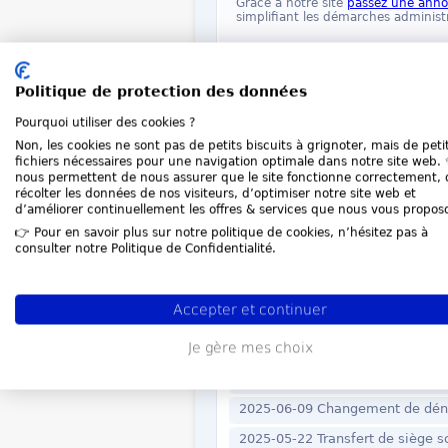
Grâce à notre site
passez une ann
simplifiant les démarches administr
Je passe mon anno
Politique de protection des données
Pourquoi utiliser des cookies ?
Dernières annonces de
Non, les cookies ne sont pas de petits biscuits à grignoter, mais de peti
fichiers nécessaires pour une navigation optimale dans notre site web. ✨
2026-08-03 Transfert de siège s
nous permettent de nous assurer que le site fonctionne correctement, 
récolter les données de nos visiteurs, d’optimiser notre site web et
2026-08-03 Transfert de siège s
d’améliorer continuellement les offres & services que nous vous propos
2026-07-28 Transfert de siège
👉 Pour en savoir plus sur notre politique de cookies, n’hésitez pas à
consulter notre Politique de Confidentialité.
2025-09-09 Modification de ca
2025-09-03 SCI - Société Civile 
Accepter et continuer
2025-08-06 SAS - SASU FONTGE
Je gère mes choix
2025-07-22 SARL - EURL - SEL
2025-06-10 SCI - Société Civile 
2025-06-09 Changement de dé
2025-05-22 Transfert de siège