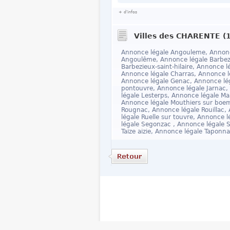
+ d'infos
Villes des CHARENTE (1
Annonce légale Angouleme, Annonc
Angoulême, Annonce légale Barbezie
Barbezieux-saint-hilaire, Annonce 
Annonce légale Charras, Annonce l
Annonce légale Genac, Annonce lé
pontouvre, Annonce légale Jarnac,
légale Lesterps, Annonce légale Ma
Annonce légale Mouthiers sur boem
Rougnac, Annonce légale Rouillac,
légale Ruelle sur touvre, Annonce l
légale Segonzac , Annonce légale S
Taize aizie, Annonce légale Taponn
Accueil
Contact
Mentions lég